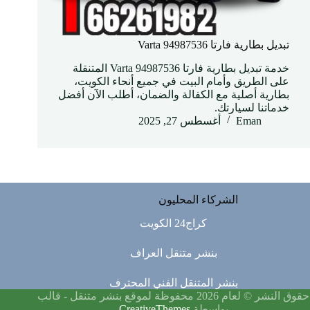
تبديل بطارية فارتا Varta 94987536
خدمة تبديل بطارية فارتا Varta 94987536 المتنقلة
على الطريق وأمام البيت في جميع أنحاء الكويت،
بطارية أصلية مع الكفالة والضمان، أطلب الآن أفضل
خدماتنا لسيارتك.
Eman
أغسطس 27, 2025
الشركاء المحليون
كراج24 الكويت
بنشر متنقل العراف
بنشر المتنقل الفني المحترف
حقوق النشر © لعام 2026 محفوظة لموقع بنشر متنقل - قالب
بواسطة
CreativeThemes