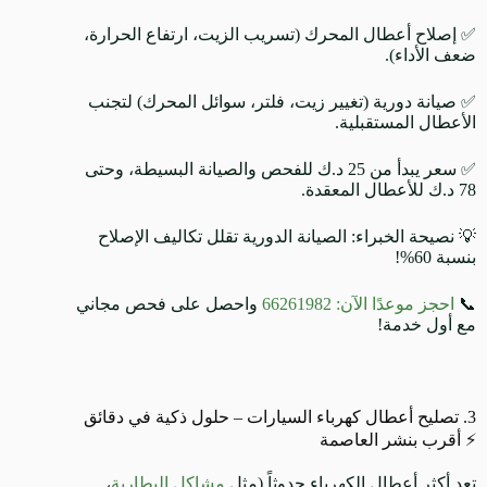
✅ إصلاح أعطال المحرك (تسريب الزيت، ارتفاع الحرارة،
ضعف الأداء).
✅ صيانة دورية (تغيير زيت، فلتر، سوائل المحرك) لتجنب
الأعطال المستقبلية.
✅ سعر يبدأ من 25 د.ك للفحص والصيانة البسيطة، وحتى
78 د.ك للأعطال المعقدة.
💡 نصيحة الخبراء: الصيانة الدورية تقلل تكاليف الإصلاح
بنسبة 60%!
📞
احجز موعدًا الآن: 66261982
واحصل على فحص مجاني
مع أول خدمة!
3. تصليح أعطال كهرباء السيارات – حلول ذكية في دقائق
⚡ أقرب بنشر العاصمة
تعد أكثر أعطال الكهرباء حدوثاً (مثل
مشاكل البطارية
،