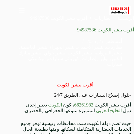
الرئيسية
بطاريات
أقرب بنشر الكويت 94987536
أقرب بنشر الكويت 94987536
أغسطس 25, 2025
بطاريات
,
بنشر الأحمدي
,
بنشر الجهراء
,
بنشر العاصمة
,
بنشر الفروانية
,
بنشر الكويت
,
بنشر حولي
,
بنشر مبارك
الكبير
,
تواير وإطارات
,
كهربائي سيارات
,
ميكانيكي
سيارات
أقرب بنشر الكويت
حلول إصلاح السيارات على الطريق 24/7
أقرب بنشر الكويت
66261982
، كون
الكويت
تعتبر إحدى
دول
الخليج العربي
المتميزة بتنوعها الجغرافي والحضري.
حيث تضم دولة الكويت ست محافظات رئيسية توفر جميع
الخدمات الحضارية المتكاملة لسكانها ومنها بطبيعة الحال