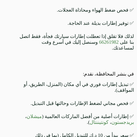
✅ فحص ضغط الهواء ومحاذاة العجلات.
✅ توفير إطارات بديلة عند الحاجة.
لذلك فلا تقلق إذا تعطلت إطارات سيارتك فجأة، فقط اتصل
بنا على
66261982
وسنصل إليك في أسرع وقت
لمساعدتك.
في بنشر المحافظة، نقدم:
✅ تبديل إطارات فوري في أي مكان (المنزل، الطريق، أو
المواقف).
✅ فحص مجاني لضغط الإطارات وحالتها قبل التبديل.
✅ إطارات أصلية من أفضل الماركات العالمية (
ميشلان
،
بريدجستون
،
كونتيننتال
).
✅ سعر يبدأ من 10 د.ك للتبديل الكامل (بما في ذلك