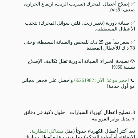
✅ إصلاح أعطال المحرك (تسريب الزيت، ارتفاع الحرارة،
ضعف الأداء).
✅ صيانة دورية (تغيير زيت، فلتر، سوائل المحرك) لتجنب
الأعطال المستقبلية.
✅ سعر يبدأ من 25 د.ك للفحص والصيانة البسيطة، وحتى
78 د.ك للأعطال المعقدة.
💡 نصيحة الخبراء: الصيانة الدورية تقلل تكاليف الإصلاح
بنسبة 60%!
📞
احجز موعدًا الآن: 66261982
واحصل على فحص مجاني
مع أول خدمة!
3. تصليح أعطال كهرباء السيارات – حلول ذكية في دقائق
⚡ تبديل تواير الفروانية
تعد أكثر أعطال الكهرباء حدوثاً (مثل
مشاكل البطارية
،
الإضاءة، أو أنظمة التحكم) مما يترتب عليه تُعطل سيارتك