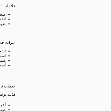
علامات تل
صعوب
انخف
ظهور
ميزات خدم
تشخي
استب
ضما
أسعار 
خدمات تركي
كذلك يوفر 
أعر
صوت 