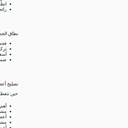
انطف
رائح
نطاق الخدم
فحص
تركي
أسعار 
ضمان
تصليح أعطا
حين تتعطل
أهم 
مشاك
أعطا
مشا
أصو