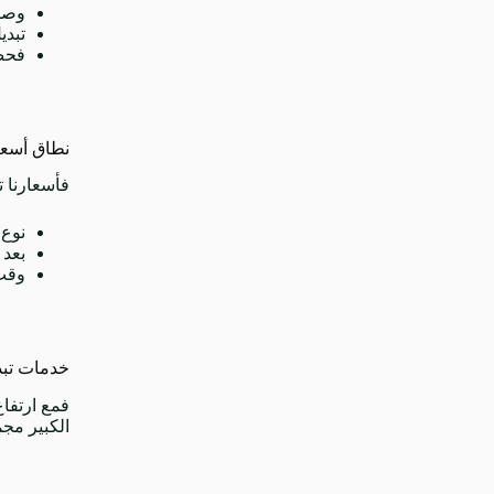
وصول 
تبدي
فح
نطاق أسعار
فأسعارنا تبدأ من 15 دينار كويتي لخدمات بنشر متنقل لتبد
نوع 
بعد 
وقت 
خدمات تبدي
فمع ارتفا
الكبير مج