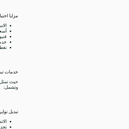
مزايا اختي
الاست
أسعار 
فني
خدمة 24/7 على م
تغط
خدمات تبدي
حيث تمثل
وتشمل:
تبديل تواي
الات
تحدي