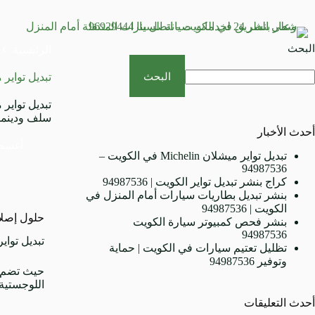
البحث
الرئيسية
البحث
تبديل تواير مبار
سلف ودينمو 
أحدث الأخبار
أغسطس 25
تبديل تواير ميشلان Michelin في الكويت –
94987536
كراج بنشر تبديل تواير الكويت | 94987536
بنشر تبديل بطاريات سيارات أمام المنزل في
الكويت | 94987536
حلول إصلاح
بنشر فحص كمبيوتر سيارة الكويت
94987536
تبديل تواي
تظليل تعتيم سيارات في الكويت | حماية
وتوفير 94987536
حيث تضم د
اللوجستية
أحدث التعليقات